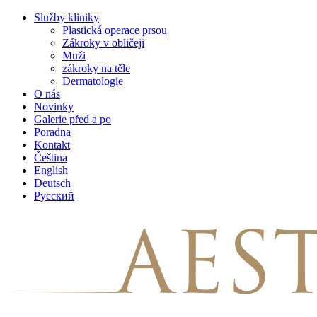
Skip
Služby kliniky
to
Plastická operace prsou
content
Zákroky v obličeji
Muži
zákroky na těle
Dermatologie
O nás
Novinky
Galerie před a po
Poradna
Kontakt
Čeština
English
Deutsch
Русский