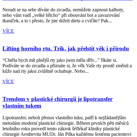
Neradi se na sebe díváte do zrcadla, nemůžete zapnout kalhoty,
nebo vám vadí „velké břicho“ při obouvání bot a zavazování
tkaniček, a to i přesto, že jste drželi dietu a cvičíte? Pak...
VÍCE
Lifting horního rtu. Trik, jak přelstít věk i přírodu
“Chtěla bych mít plnější rty jako jsem měla dřív...” říkáte si.
Podíváte se do zrcadla a přiznáte si, že věk Vaše rty prostě změnil a
kůže nad rty jaksi zvláštně ochabuje. Nebo...
VÍCE
Trendem v plastické chirurgii je lipotransfer
vlastním tukem
Lipotransfer, neboli přenos vlastního tuku, patří k nejžádanějším
metodám moderní plastické chirurgie. Během prvních pěti měsíců
letošního roku provedl tento zákrok šéflékař kliniky plastické
chirurgie Aesthevita MUDr. Ján Pilka každému šestému pacientovi