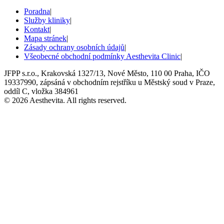
Poradna
|
Služby kliniky
|
Kontakt
|
Mapa stránek
|
Zásady ochrany osobních údajů
|
Všeobecné obchodní podmínky Aesthevita Clinic
|
JFPP s.r.o., Krakovská 1327/13, Nové Město, 110 00 Praha, IČO
19337990, zápsáná v obchodním rejstříku u Městský soud v Praze,
oddíl C, vložka 384961
© 2026 Aesthevita. All rights reserved.