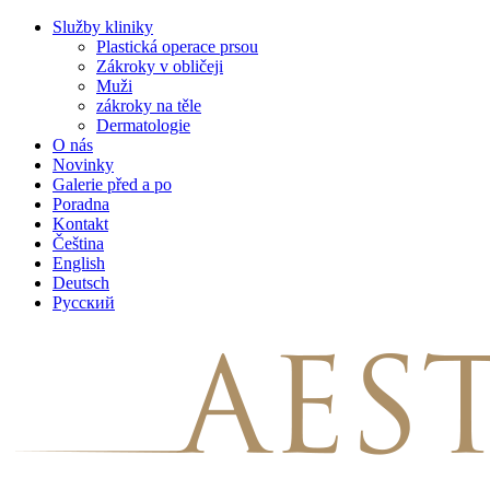
Skip
Služby kliniky
to
Plastická operace prsou
content
Zákroky v obličeji
Muži
zákroky na těle
Dermatologie
O nás
Novinky
Galerie před a po
Poradna
Kontakt
Čeština
English
Deutsch
Русский