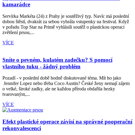
kamarádce
Servírka Markéta (24) z Prahy je soutěživý typ. Navíc má poslední
dobou štěstí, dvakrát za sebou vyhrála vstupenky na festival. Když
v pořadu Top Star na Primě vyhlásili soutěž o plastickou operaci
zvětšení prsou,...
VÍCE
Sníte o pevném, kulatém zadečku? S pomocí
vlastního tuku - žádný problém
Pozadí - v poslední době hodně diskutované téma. Mít ho jako
Jennifer Lopez nebo třeba Coco Austin? České ženy nemají zájem
o velké, široké zadky, ale ne každou příroda obdařila hezky
tvarovaným,...
VÍCE
Efekt plastické operace závisí na správné pooperační
rekonvalescenci