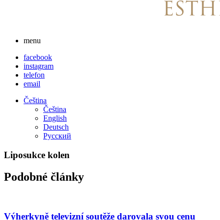
menu
facebook
instagram
telefon
email
Čeština
Čeština
English
Deutsch
Русский
Liposukce kolen
Podobné články
Výherkyně televizní soutěže darovala svou cenu