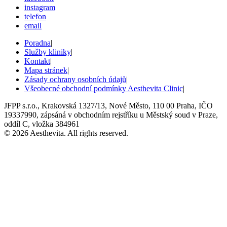
instagram
telefon
email
Poradna
|
Služby kliniky
|
Kontakt
|
Mapa stránek
|
Zásady ochrany osobních údajů
|
Všeobecné obchodní podmínky Aesthevita Clinic
|
JFPP s.r.o., Krakovská 1327/13, Nové Město, 110 00 Praha, IČO
19337990, zápsáná v obchodním rejstříku u Městský soud v Praze,
oddíl C, vložka 384961
© 2026 Aesthevita. All rights reserved.