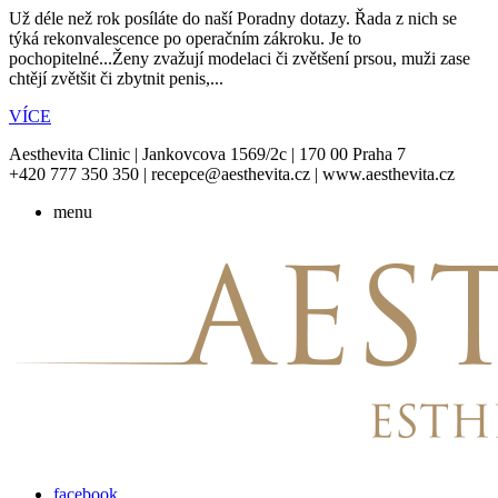
Už déle než rok posíláte do naší Poradny dotazy. Řada z nich se
týká rekonvalescence po operačním zákroku. Je to
pochopitelné...Ženy zvažují modelaci či zvětšení prsou, muži zase
chtějí zvětšit či zbytnit penis,...
VÍCE
Aesthevita Clinic | Jankovcova 1569/2c | 170 00 Praha 7
+420 777 350 350 | recepce@aesthevita.cz | www.aesthevita.cz
menu
facebook