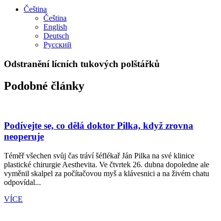
Čeština
Čeština
English
Deutsch
Русский
Odstranění lícních tukových polštářků
Podobné články
Podívejte se, co dělá doktor Pilka, když zrovna
neoperuje
Téměř všechen svůj čas tráví šéflékař Ján Pilka na své klinice
plastické chirurgie Aesthevita. Ve čtvrtek 26. dubna dopoledne ale
vyměnil skalpel za počítačovou myš a klávesnici a na živém chatu
odpovídal...
VÍCE