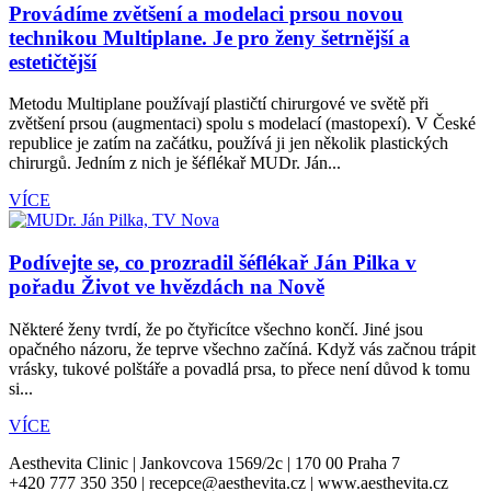
Provádíme zvětšení a modelaci prsou novou
technikou Multiplane. Je pro ženy šetrnější a
estetičtější
Metodu Multiplane používají plastičtí chirurgové ve světě při
zvětšení prsou (augmentaci) spolu s modelací (mastopexí). V České
republice je zatím na začátku, používá ji jen několik plastických
chirurgů. Jedním z nich je šéflékař MUDr. Ján...
VÍCE
Podívejte se, co prozradil šéflékař Ján Pilka v
pořadu Život ve hvězdách na Nově
Některé ženy tvrdí, že po čtyřicítce všechno končí. Jiné jsou
opačného názoru, že teprve všechno začíná. Když vás začnou trápit
vrásky, tukové polštáře a povadlá prsa, to přece není důvod k tomu
si...
VÍCE
Aesthevita Clinic | Jankovcova 1569/2c | 170 00 Praha 7
+420 777 350 350 | recepce@aesthevita.cz | www.aesthevita.cz