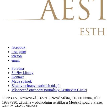
facebook
instagram
telefon
email
Poradna
|
Služby kliniky
|
Kontakt
|
Mapa stránek
|
Zásady ochrany osobních údajů
|
Všeobecné obchodní podmínky Aesthevita Clinic
|
JFPP s.r.o., Krakovská 1327/13, Nové Město, 110 00 Praha, IČO
19337990, zápsáná v obchodním rejstříku u Městský soud v Praze,
oddíl C, vložka 384961