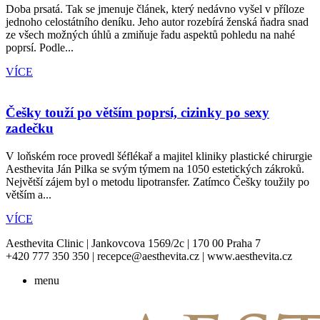
Doba prsatá. Tak se jmenuje článek, který nedávno vyšel v příloze
jednoho celostátního deníku. Jeho autor rozebírá ženská ňadra snad
ze všech možných úhlů a zmiňuje řadu aspektů pohledu na nahé
poprsí. Podle...
VÍCE
Češky touží po větším poprsí, cizinky po sexy
zadečku
V loňském roce provedl šéflékař a majitel kliniky plastické chirurgie
Aesthevita Ján Pilka se svým týmem na 1050 estetických zákroků.
Největší zájem byl o metodu lipotransfer. Zatímco Češky toužily po
větším a...
VÍCE
Aesthevita Clinic | Jankovcova 1569/2c | 170 00 Praha 7
+420 777 350 350 | recepce@aesthevita.cz | www.aesthevita.cz
menu