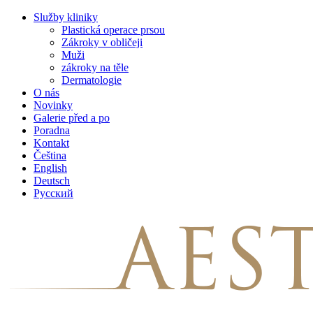
Skip
Služby kliniky
to
Plastická operace prsou
content
Zákroky v obličeji
Muži
zákroky na těle
Dermatologie
O nás
Novinky
Galerie před a po
Poradna
Kontakt
Čeština
English
Deutsch
Русский