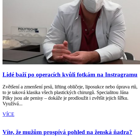
Lidé baží po operacích kvůli fotkám na Instragramu
Zvětšení a zmenšení prsů, lifting obličeje, liposukce nebo úprava rtů,
to je taková klasika všech plastických chirurgů. Specialitou Jána
Pilky jsou ale penisy – dokáže je prodloužit i zvětšit jejich šířku.
Využívá...
VÍCE
Víte, že mužům prospívá pohled na ženská ňadra?