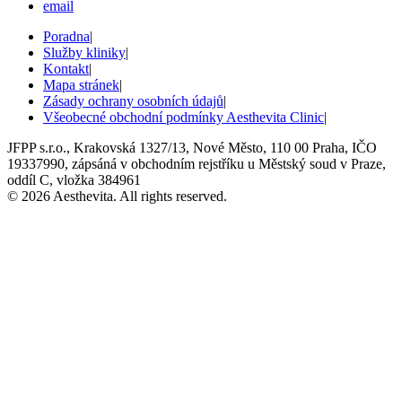
email
Poradna
|
Služby kliniky
|
Kontakt
|
Mapa stránek
|
Zásady ochrany osobních údajů
|
Všeobecné obchodní podmínky Aesthevita Clinic
|
JFPP s.r.o., Krakovská 1327/13, Nové Město, 110 00 Praha, IČO
19337990, zápsáná v obchodním rejstříku u Městský soud v Praze,
oddíl C, vložka 384961
© 2026 Aesthevita. All rights reserved.