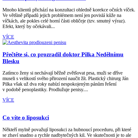
Mnoho klientů přichází na konzultaci ohledně korekce očních víček.
Ve většině případů jejich problémem není jen povislá kůže na
víčkách, ale pokles celé horní části obličeje (tzv. smutný výraz).
Efekt, který by očekávali...
VÍCE
Přečtěte si, co prozradil doktor Pilka Nedělnímu
Blesku
Zatímco ženy si nechávají běžně zvětšovat prsa, muži se dříve
museli s velikostí svého přirození naučit žít. Plastický chirurg Ján
Pilka však už dva roky nabízí nespokojeným pánům řešení
v podobě penoplastiky. Prodlužuje penisy....
VÍCE
Co víte o liposukci
Někteří mylně považují liposukci za hubnoucí proceduru, při které
se zbaví snadno a rychle nadbytečných kil. Ve skutečnosti je to ale