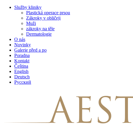
Skip
Služby kliniky
to
Plastická operace prsou
content
Zákroky v obličeji
Muži
zákroky na těle
Dermatologie
O nás
Novinky
Galerie před a po
Poradna
Kontakt
Čeština
English
Deutsch
Русский