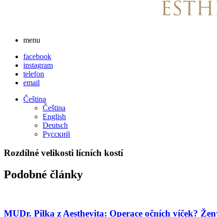
menu
facebook
instagram
telefon
email
Čeština
Čeština
English
Deutsch
Русский
Rozdílné velikosti lícních kostí
Podobné články
MUDr. Pilka z Aesthevita: Operace očních víček? Ženy