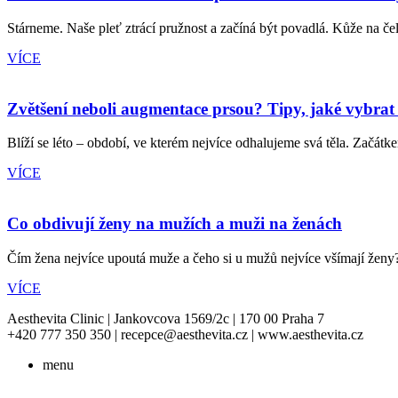
Stárneme. Naše pleť ztrácí pružnost a začíná být povadlá. Kůže na čele
VÍCE
Zvětšení neboli augmentace prsou? Tipy, jaké vybrat
Blíží se léto – období, ve kterém nejvíce odhalujeme svá těla. Začátke
VÍCE
Co obdivují ženy na mužích a muži na ženách
Čím žena nejvíce upoutá muže a čeho si u mužů nejvíce všímají ženy? T
VÍCE
Aesthevita Clinic | Jankovcova 1569/2c | 170 00 Praha 7
+420 777 350 350 | recepce@aesthevita.cz | www.aesthevita.cz
menu