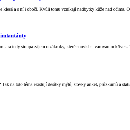
 klesá a s ní i obočí. Kvůli tomu vznikají nadbytky kůže nad očima. O op
 imlantánty
m jara tedy stoupá zájem o zákroky, které souvisí s tvarováním křivek. V
ak na toto téma existují desítky mýtů, stovky anket, průzkumů a statis