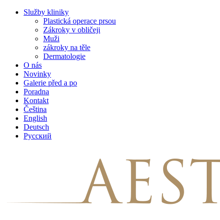
Skip
Služby kliniky
to
Plastická operace prsou
content
Zákroky v obličeji
Muži
zákroky na těle
Dermatologie
O nás
Novinky
Galerie před a po
Poradna
Kontakt
Čeština
English
Deutsch
Русский