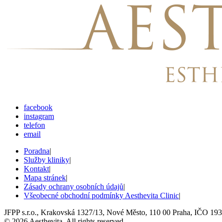
facebook
instagram
telefon
email
Poradna
|
Služby kliniky
|
Kontakt
|
Mapa stránek
|
Zásady ochrany osobních údajů
|
Všeobecné obchodní podmínky Aesthevita Clinic
|
JFPP s.r.o., Krakovská 1327/13, Nové Město, 110 00 Praha, IČO 193
© 2026 Aesthevita. All rights reserved.