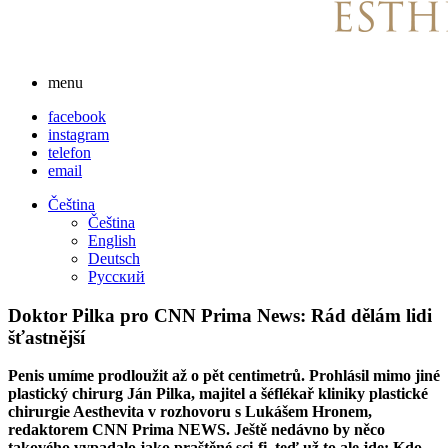
menu
facebook
instagram
telefon
email
Čeština
Čeština
English
Deutsch
Русский
Doktor Pilka pro CNN Prima News: Rád dělám lidi
šťastnější
Penis umíme prodloužit až o pět centimetrů. Prohlásil mimo jiné
plastický chirurg Ján Pilka, majitel a šéflékař kliniky plastické
chirurgie Aesthevita v rozhovoru s Lukášem Hronem,
redaktorem CNN Prima NEWS. Ještě nedávno by něco
takového vypadalo jako praštěné sci-fi, teď už to ale jde: Kdo