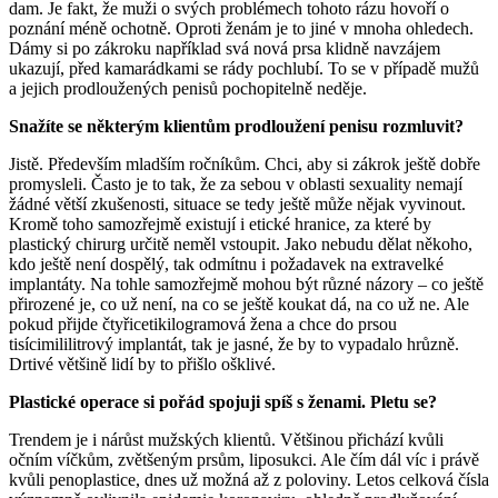
dam. Je fakt, že muži o svých problémech tohoto rázu hovoří o
poznání méně ochotně. Oproti ženám je to jiné v mnoha ohledech.
Dámy si po zákroku například svá nová prsa klidně navzájem
ukazují, před kamarádkami se rády pochlubí. To se v případě mužů
a jejich prodloužených penisů pochopitelně neděje.
Snažíte se některým klientům prodloužení penisu rozmluvit?
Jistě. Především mladším ročníkům. Chci, aby si zákrok ještě dobře
promysleli. Často je to tak, že za sebou v oblasti sexuality nemají
žádné větší zkušenosti, situace se tedy ještě může nějak vyvinout.
Kromě toho samozřejmě existují i etické hranice, za které by
plastický chirurg určitě neměl vstoupit. Jako nebudu dělat někoho,
kdo ještě není dospělý, tak odmítnu i požadavek na extravelké
implantáty. Na tohle samozřejmě mohou být různé názory – co ještě
přirozené je, co už není, na co se ještě koukat dá, na co už ne. Ale
pokud přijde čtyřicetikilogramová žena a chce do prsou
tisícimililitrový implantát, tak je jasné, že by to vypadalo hrůzně.
Drtivé většině lidí by to přišlo ošklivé.
Plastické operace si pořád spojuji spíš s ženami. Pletu se?
Trendem je i nárůst mužských klientů. Většinou přichází kvůli
očním víčkům, zvětšeným prsům, liposukci. Ale čím dál víc i právě
kvůli penoplastice, dnes už možná až z poloviny. Letos celková čísla