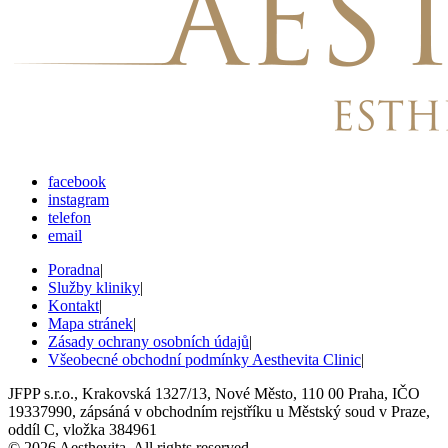
facebook
instagram
telefon
email
Poradna
|
Služby kliniky
|
Kontakt
|
Mapa stránek
|
Zásady ochrany osobních údajů
|
Všeobecné obchodní podmínky Aesthevita Clinic
|
JFPP s.r.o., Krakovská 1327/13, Nové Město, 110 00 Praha, IČO
19337990, zápsáná v obchodním rejstříku u Městský soud v Praze,
oddíl C, vložka 384961
© 2026 Aesthevita. All rights reserved.