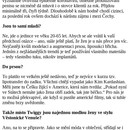
významně ovlivnila epidemie koronaviru, ohledně prodlužování
penisu se nicméně dá mluvit i o stovce klientů za rok. Přijdou
minimálně tři, čtyři týdně. Dlouhodobě k nám hodně chodí cizinci,
za poslední rok ovšem dochází k nárůstu zájmu i mezi Čechy.
Jsou to samí mladí?
Ne, jde o jedince ve věku 20-65 let. Abych se ale vrátil k vaší
předchozí otázce – ano, stále ještě platí, že žen je u nás přece jen víc.
Nejčastěji kvůli modelaci a augmentaci prsou, liposukci břicha.
Jedním z nejžádanějších trendů je teď používání vlastního materiálu
– tedy vlastního tuku, nikoliv implantátů.
Do prsou?
To platilo ve velkém ještě nedávno, teď je nejvíce v kurzu tzv.
lipotransfer do zadku. Všichni chtějí vypadat jako Kim Kardashian.
Měli jsme tu Češku žijící v Americe, která nám tvrdila: „Pokud nyní
ve Státech nemáte jako žena obří zadek, tak jste béčko.“ Pro nás je
to možná překvapivé, ale když si pustíte americké filmy, tak si tuhle
změnu brzy uvědomíte.
Takže místo Twiggy jsou najednou modlou ženy ve stylu
Věstonické Venuše?
Ano, na to se připravte. Jako se mění móda v oblečení, střídají se i