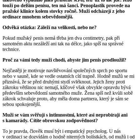
touží po delším penisu, ten má šanci. Penoplastik provede na
pražské klinice kolem stovky ročně. Muži odcházejí z jeho
ordinace mnohem sebevědomější.
Odvěká otázka: Záleží na velikosti, nebo ne?
Pokud mužský penis nemá třeba jen dva centimetry, pak při
samotném aktu nezáleží ani tak na délce, jako spíš na správné
technice.
Proč za vámi tedy muži chodí, abyste jim penis prodloužil?
Nejčastěji je motivuje navštěvování společných sprch po sportu
nebo v sauně, kde se vedle ostatních cítí trapně. Hodně mužů se mi
přiznává, že se před druhými stydí svléknout. Jejich ženy proti
zákroku většinou nic nemají, klíčové však obvykle opravdu bývá
především sebevědomí samotného muže. Žena spíš než kvůli sobě
zákrok schvaluje proto, aby měla doma partnera, který je sám se
sebou spokojenější.
Muži se vám svěřují s intimnostmi, které asi neprobírají ani
s kamarády. Cítíte obrovskou zodpovědnost?
To je pravda, člověk musí být i empatický psycholog. U nás
v ordinaci se dozvídám o hodně niterných bolístkách, od mužů i od