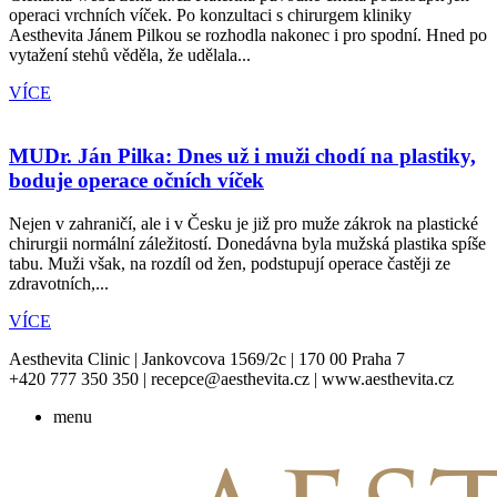
operaci vrchních víček. Po konzultaci s chirurgem kliniky
Aesthevita Jánem Pilkou se rozhodla nakonec i pro spodní. Hned po
vytažení stehů věděla, že udělala...
VÍCE
MUDr. Ján Pilka: Dnes už i muži chodí na plastiky,
boduje operace očních víček
Nejen v zahraničí, ale i v Česku je již pro muže zákrok na plastické
chirurgii normální záležitostí. Donedávna byla mužská plastika spíše
tabu. Muži však, na rozdíl od žen, podstupují operace častěji ze
zdravotních,...
VÍCE
Aesthevita Clinic | Jankovcova 1569/2c | 170 00 Praha 7
+420 777 350 350 | recepce@aesthevita.cz | www.aesthevita.cz
menu