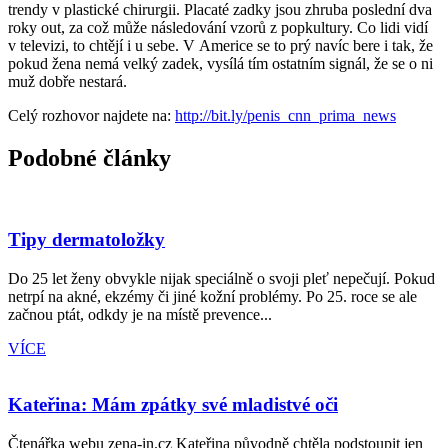
trendy v plastické chirurgii. Placaté zadky jsou zhruba poslední dva
roky out, za což může následování vzorů z popkultury. Co lidi vidí
v televizi, to chtějí i u sebe. V Americe se to prý navíc bere i tak, že
pokud žena nemá velký zadek, vysílá tím ostatním signál, že se o ni
muž dobře nestará.
Celý rozhovor najdete na:
http://bit.ly/penis_cnn_prima_news
Podobné články
Tipy dermatoložky
Do 25 let ženy obvykle nijak speciálně o svoji pleť nepečují. Pokud
netrpí na akné, ekzémy či jiné kožní problémy. Po 25. roce se ale
začnou ptát, odkdy je na místě prevence...
VÍCE
Kateřina: Mám zpátky své mladistvé oči
Čtenářka webu zena-in.cz Kateřina původně chtěla podstoupit jen