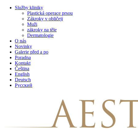
Skip
Služby kliniky
to
Plastická operace prsou
content
Zákroky v obličeji
Muži
zákroky na těle
Dermatologie
O nás
Novinky
Galerie před a po
Poradna
Kontakt
Čeština
English
Deutsch
Русский