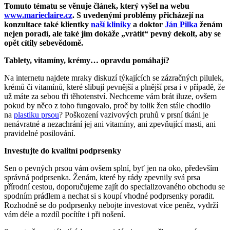
Tomuto tématu se věnuje článek, který vyšel na webu
www.marieclaire.cz
. S uvedenými problémy přicházejí na
konzultace také klientky
naší kliniky
a doktor
Ján Pilka
ženám
nejen poradí, ale také jim dokáže „vrátit“ pevný dekolt, aby se
opět cítily sebevědomě.
Tablety, vitamíny, krémy… opravdu pomáhají?
Na internetu najdete mraky diskuzí týkajících se zázračných pilulek,
krémů či vitamínů, které slibují pevnější a plnější prsa i v případě, že
už máte za sebou tři těhotenství. Nechceme vám brát iluze, ovšem
pokud by něco z toho fungovalo, proč by tolik žen stále chodilo
na
plastiku prsou
? Poškození vazivových pruhů v prsní tkáni je
nenávratné
a nezachrání jej ani vitamíny, ani zpevňující masti, ani
pravidelné posilování.
Investujte do kvalitní podprsenky
Sen o pevných prsou vám ovšem splní, byť jen na oko, především
správná podprsenka. Ženám, které by rády zpevnily svá prsa
přírodní cestou, doporučujeme zajít do specializovaného obchodu se
spodním prádlem a nechat si s koupí vhodné podprsenky poradit.
Rozhodně se do podprsenky nebojte investovat více peněz, vydrží
vám déle a rozdíl pocítíte i při nošení.