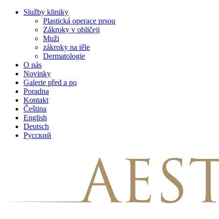
Skip
Služby kliniky
to
Plastická operace prsou
content
Zákroky v obličeji
Muži
zákroky na těle
Dermatologie
O nás
Novinky
Galerie před a po
Poradna
Kontakt
Čeština
English
Deutsch
Русский