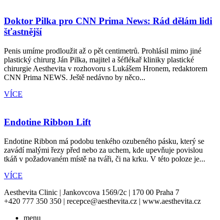
Doktor Pilka pro CNN Prima News: Rád dělám lidi
šťastnější
Penis umíme prodloužit až o pět centimetrů. Prohlásil mimo jiné
plastický chirurg Ján Pilka, majitel a šéflékař kliniky plastické
chirurgie Aesthevita v rozhovoru s Lukášem Hronem, redaktorem
CNN Prima NEWS. Ještě nedávno by něco...
VÍCE
Endotine Ribbon Lift
Endotine Ribbon má podobu tenkého ozubeného pásku, který se
zavádí malými řezy před nebo za uchem, kde upevňuje povislou
tkáň v požadovaném místě na tváři, či na krku. V této poloze je...
VÍCE
Aesthevita Clinic | Jankovcova 1569/2c | 170 00 Praha 7
+420 777 350 350 | recepce@aesthevita.cz | www.aesthevita.cz
menu