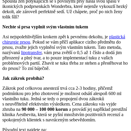
Spousta žen potýkajících se s povislými prsy našla svou spásu v
ikonických podprsenkách Wonderbra, které nejenže vykouzlí hezký
dekolt, ale zároveň perfektně sedí. Už chápete, proč po nich ženy
tolik šílí?
Nechte si prsa vyplnit svým vlastním tukem
Asi nejspolehlivějším krokem zpět k pevnému dekoltu, je
plastická
chirurgie prsou
. Pokud se vám příčí aplikace cizího předmětu do
prsou, zvažte jejich vyplnění svým vlastním tukem. Tato metoda,
nazývaná
lipotransfer
, vám prsa zvětší o 0,5 až 1 číslo a dodá jim
přirozený a plný tvar, a to pouze implementací tuku z vašich
problémových partií.
Zbavit se tuku třeba ze stehen a přestěhovat ho
do prsou? To zní báječně.
Jak zákrok probíhá?
Zákrok pod celkovou anestezií trvá cca 2-3 hodiny, přičemž
podmínkou pro jeho zhotovení je možnost odsátí alespoň 600 ml
vlastního tuku. Jedná se tedy o propojení dvou zákroků
s neuvěřitelně efektivním výsledkem. Cena zákroku vás vyjde
zhruba na
90 000 – 100 000 korun
a provádí jej například prestižní
klinika Aesthevita, která se pyšní množstvím pozitivních recenzí a
spokojených klientek s navráceným sebevědomím.
Původní text najdete na: