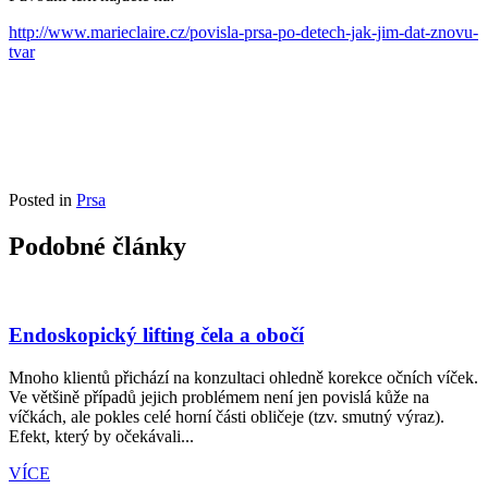
http://www.marieclaire.cz/povisla-prsa-po-detech-jak-jim-dat-znovu-
tvar
Posted in
Prsa
Podobné články
Endoskopický lifting čela a obočí
Mnoho klientů přichází na konzultaci ohledně korekce očních víček.
Ve většině případů jejich problémem není jen povislá kůže na
víčkách, ale pokles celé horní části obličeje (tzv. smutný výraz).
Efekt, který by očekávali...
VÍCE