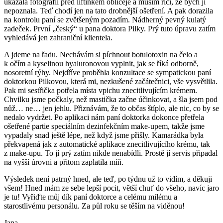
ukázala fotografii před liftinkem obličeje a musím říci, že bych ji
nepoznala. Teď chodí jen na tato drobnější ošetření. A pak dorazila
na kontrolu paní se zvětšeným pozadím. Nádherný pevný kulatý
zadeček. První „český“ u pana doktora Pilky. Prý tuto úpravu zatím
vyhledává jen zahraniční klientela.
A jdeme na řadu. Nechávám si píchnout botulotoxin na čelo a
k očím a kyselinou hyaluronovou vyplnit, jak se říká odborně,
nosoretní rýhy. Nejdříve proběhla konzultace se sympatickou paní
doktorkou Pilkovou, která mi, nezkušené začátečnici, vše vysvětlila.
Pak mi sestřička potřela místa vpichu znecitlivujícím krémem.
Chvilku jsme počkaly, než mastička začne účinkovat, a šla jsem pod
nůž… ne… jen jehlu. Přiznávám, že to občas štíplo, ale nic, co by se
nedalo vydržet. Po aplikaci nám paní doktorka dokonce přetřela
ošetřené partie speciálním dezinfekčním make-upem, takže jsme
vypadaly snad ještě lépe, než když jsme přišly. Kamarádka byla
překvapená jak z automatické aplikace znecitlivujícího krému, tak
z make-upu. To jí prý zatím nikde nenabídli. Prostě jí servis připadal
na vyšší úrovni a přitom zaplatila míň.
Výsledek není patrný hned, ale teď, po týdnu už to vidím, a děkuji
všem! Hned mám ze sebe lepší pocit, větší chuť do všeho, navíc jaro
je tu! Vyřiďte můj dík paní doktorce a celému milému a
starostlivému personálu. Za půl roku se těším na viděnou!
Jana