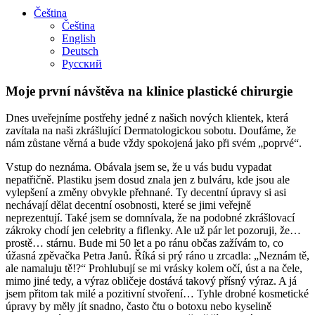
Čeština
Čeština
English
Deutsch
Русский
Moje první návštěva na klinice plastické chirurgie
Dnes uveřejníme postřehy jedné z našich nových klientek, která
zavítala na naši zkrášlující Dermatologickou sobotu. Doufáme, že
nám zůstane věrná a bude vždy spokojená jako při svém „poprvé“.
Vstup do neznáma. Obávala jsem se, že u vás budu vypadat
nepatřičně. Plastiku jsem dosud znala jen z bulváru, kde jsou ale
vylepšení a změny obvykle přehnané. Ty decentní úpravy si asi
nechávají dělat decentní osobnosti, které se jimi veřejně
neprezentují. Také jsem se domnívala, že na podobné zkrášlovací
zákroky chodí jen celebrity a fiflenky. Ale už pár let pozoruji, že…
prostě… stárnu. Bude mi 50 let a po ránu občas zažívám to, co
úžasná zpěvačka Petra Janů. Říká si prý ráno u zrcadla: „Neznám tě,
ale namaluju tě!?“ Prohlubují se mi vrásky kolem očí, úst a na čele,
mimo jiné tedy, a výraz obličeje dostává takový přísný výraz. A já
jsem přitom tak milé a pozitivní stvoření… Tyhle drobné kosmetické
úpravy by měly jít snadno, často čtu o botoxu nebo kyselině