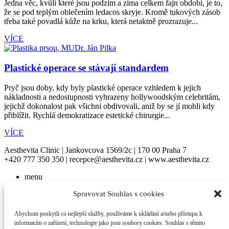
Jedna věc, kvůli které jsou podzim a zima celkem fajn období, je to,
že se pod teplým oblečením ledacos skryje. Kromě tukových zásob
třeba také povadlá kůže na krku, která netaktně prozrazuje...
VÍCE
Plastické operace se stávají standardem
Pryč jsou doby, kdy byly plastické operace vzhledem k jejich
nákladnosti a nedostupnosti vyhrazeny hollywoodským celebritám,
jejichž dokonalost pak všichni obdivovali, aniž by se jí mohli kdy
přiblížit. Rychlá demokratizace estetické chirurgie...
VÍCE
Aesthevita Clinic | Jankovcova 1569/2c | 170 00 Praha 7
+420 777 350 350 | recepce@aesthevita.cz | www.aesthevita.cz
menu
Spravovat Souhlas s cookies
facebook
Abychom poskytli co nejlepší služby, používáme k ukládání a/nebo přístupu k
instagram
informacím o zařízení, technologie jako jsou soubory cookies. Souhlas s těmito