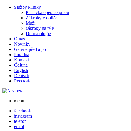
Skip
Služby kliniky
to
Plastická operace prsou
content
Zákroky v obličeji
Muži
zákroky na těle
Dermatologie
O nás
Novinky
Galerie před a po
Poradna
Kontakt
Čeština
English
Deutsch
Русский
menu
facebook
instagram
telefon
email