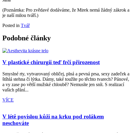
(Poznámka: Pro zvědavé dodáváme, že Mirek nemá žádný zákrok a
je naší milou tváří.)
Posted in
Tvář
Podobné články
V plastické chirurgii teď frčí přirozenost
Smyslné rty, vytvarovaný obličej, plná a pevná prsa, sexy zadeček a
štíhlá stehna či lýtka. Dámy, také toužíte po těchto tvarech? Pánové,
a vy zase po větší mužské chloubě? Nemusíte jen snít. S realizací
vašich přání...
VÍCE
V létě povislou kůži na krku pod rolákem
neschováte