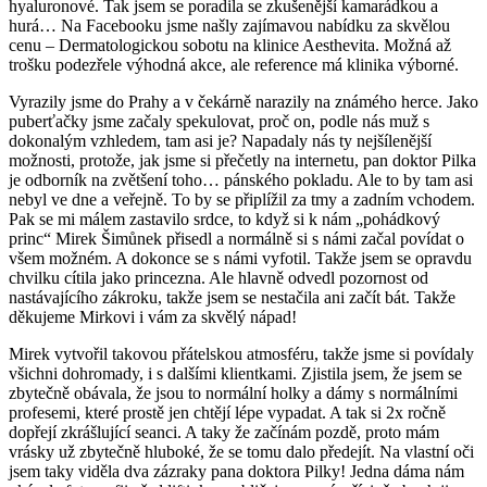
hyaluronové. Tak jsem se poradila se zkušenější kamarádkou a
hurá… Na Facebooku jsme našly zajímavou nabídku za skvělou
cenu – Dermatologickou sobotu na klinice Aesthevita. Možná až
trošku podezřele výhodná akce, ale reference má klinika výborné.
Vyrazily jsme do Prahy a v čekárně narazily na známého herce. Jako
puberťačky jsme začaly spekulovat, proč on, podle nás muž s
dokonalým vzhledem, tam asi je? Napadaly nás ty nejšílenější
možnosti, protože, jak jsme si přečetly na internetu, pan doktor Pilka
je odborník na zvětšení toho… pánského pokladu. Ale to by tam asi
nebyl ve dne a veřejně. To by se připlížil za tmy a zadním vchodem.
Pak se mi málem zastavilo srdce, to když si k nám „pohádkový
princ“ Mirek Šimůnek přisedl a normálně si s námi začal povídat o
všem možném. A dokonce se s námi vyfotil. Takže jsem se opravdu
chvilku cítila jako princezna. Ale hlavně odvedl pozornost od
nastávajícího zákroku, takže jsem se nestačila ani začít bát. Takže
děkujeme Mirkovi i vám za skvělý nápad!
Mirek vytvořil takovou přátelskou atmosféru, takže jsme si povídaly
všichni dohromady, i s dalšími klientkami. Zjistila jsem, že jsem se
zbytečně obávala, že jsou to normální holky a dámy s normálními
profesemi, které prostě jen chtějí lépe vypadat. A tak si 2x ročně
dopřejí zkrášlující seanci. A taky že začínám pozdě, proto mám
vrásky už zbytečně hluboké, že se tomu dalo předejít. Na vlastní oči
jsem taky viděla dva zázraky pana doktora Pilky! Jedna dáma nám