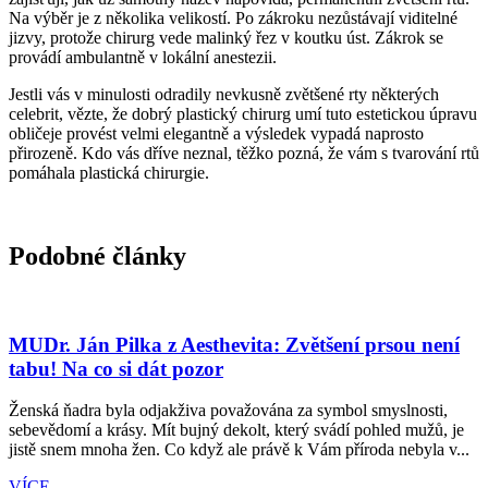
Na výběr je z několika velikostí. Po zákroku nezůstávají viditelné
jizvy, protože chirurg vede malinký řez v koutku úst. Zákrok se
provádí ambulantně v lokální anestezii.
Jestli vás v minulosti odradily nevkusně zvětšené rty některých
celebrit, vězte, že dobrý plastický chirurg umí tuto estetickou úpravu
obličeje provést velmi elegantně a výsledek vypadá naprosto
přirozeně. Kdo vás dříve neznal, těžko pozná, že vám s tvarování rtů
pomáhala plastická chirurgie.
Podobné články
MUDr. Ján Pilka z Aesthevita: Zvětšení prsou není
tabu! Na co si dát pozor
Ženská ňadra byla odjakživa považována za symbol smyslnosti,
sebevědomí a krásy. Mít bujný dekolt, který svádí pohled mužů, je
jistě snem mnoha žen. Co když ale právě k Vám příroda nebyla v...
VÍCE