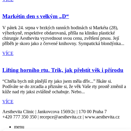
Markétin den s velkým „D“
V pátek 24. srpna v brzkých ranních hodinách si Markéta (28),
výherkyně, respektive obdarovaná, přišla na kliniku plastické
chirurgie Aesthevita vyzvednout svou cenu, zvětšení prsou. Její
příběh je skoro jako z červené knihovny. Sympatická blondýnka...
VÍCE
Lifting horního rtu. Trik, jak přelstít věk i přírodu
“Chtěla bych mít plnější rty jako jsem měla dřív...” říkáte si.
Podíváte se do zrcadla a přiznáte si, že věk Vaše rty prostě změnil a
kůže nad rty jaksi zvláštně ochabuje. Nebo...
VÍCE
Aesthevita Clinic | Jankovcova 1569/2c | 170 00 Praha 7
+420 777 350 350 | recepce@aesthevita.cz | www.aesthevita.cz
menu