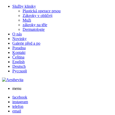
Skip
Služby kliniky
to
Plastická operace prsou
content
Zákroky v obličeji
Muži
zákroky na těle
Dermatologie
O nás
Novinky
Galerie před a po
Poradna
Kontakt
Čeština
English
Deutsch
Русский
menu
facebook
instagram
telefon
email