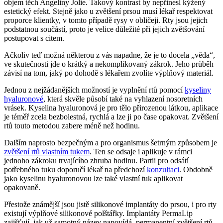
objem těch Angeliny Jolie. Takový kontrast by nepřinesl kýžený
estetický efekt. Stejně jako u zvětšení prsou musí lékař respektovat
proporce klientky, v tomto případě rysy v obličeji. Rty jsou jejich
podstatnou součástí, proto je velice důležité při jejich zvětšování
postupovat s citem.
Ačkoliv teď možná některou z vás napadne, že je to docela „věda“,
ve skutečnosti jde o krátký a nekomplikovaný zákrok. Jeho průběh
závisí na tom, jaký po dohodě s lékařem zvolíte výplňový materiál.
Jednou z nejžádanějších možností je vyplnění rtů pomocí
kyseliny
hyaluronové
, která skvěle působí také na vyhlazení nosoretních
vrásek. Kyselina hyaluronová je pro tělo přirozenou látkou, aplikace
je téměř zcela bezbolestná, rychlá a lze ji po čase opakovat. Zvětšení
rtů touto metodou zabere méně než hodinu.
Dalším naprosto bezpečným a pro organismus šetrným způsobem je
zvětšení rtů vlastním tukem
. Ten se odsaje i aplikuje v rámci
jednoho zákroku trvajícího zhruba hodinu. Partii pro odsátí
potřebného tuku doporučí lékař na předchozí
konzultaci
. Obdobně
jako kyselinu hyaluronovou lze také vlastní tuk aplikovat
opakovaně.
Přestože známější jsou jistě silikonové implantáty do prsou, i pro rty
existují výplňové silikonové polštářky. Implantáty PermaLip
zajišťují, jak už samotný název napovídá, permanentní zvětšení rtů.