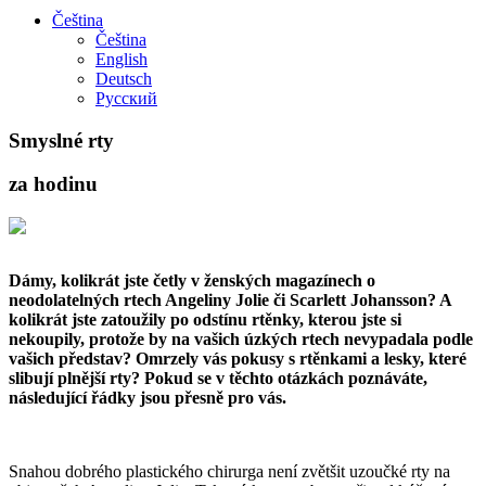
Čeština
Čeština
English
Deutsch
Русский
Smyslné rty
za hodinu
Dámy, kolikrát jste četly v ženských magazínech o
neodolatelných rtech Angeliny Jolie či Scarlett Johansson? A
kolikrát jste zatoužily po odstínu rtěnky, kterou jste si
nekoupily, protože by na vašich úzkých rtech nevypadala podle
vašich představ? Omrzely vás pokusy s rtěnkami a lesky, které
slibují plnější rty? Pokud se v těchto otázkách poznáváte,
následující řádky jsou přesně pro vás.
Snahou dobrého plastického chirurga není zvětšit uzoučké rty na