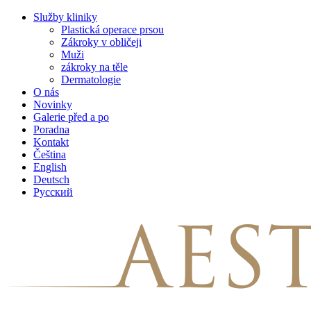
Skip
Služby kliniky
to
Plastická operace prsou
content
Zákroky v obličeji
Muži
zákroky na těle
Dermatologie
O nás
Novinky
Galerie před a po
Poradna
Kontakt
Čeština
English
Deutsch
Русский