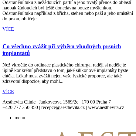
Odstranění tuku z nežádoucích partií a jeho trvalý přenos do oblastí
naopak žádoucích byl ještě donedávna pouze myšlenkou.
Odstranění tuku například z břicha, stehen nebo paží a jeho umístění
do prsou, obličeje,...
VÍCE
Co všechno zvážit při výběru vhodných prsních
implantátů
Než vkročíte do ordinace plastického chirurga, raději si nedělejte
úplně konkrétní představu o tom, jaké silikonové implantáty byste
chtěla. Lékař musí zvážit nejen vaše fyzické proporce, ale také
zdravotní dispozice, aby mohl...
VÍCE
Aesthevita Clinic | Jankovcova 1569/2c | 170 00 Praha 7
+420 777 350 350 | recepce@aesthevita.cz | www.aesthevita.cz
menu