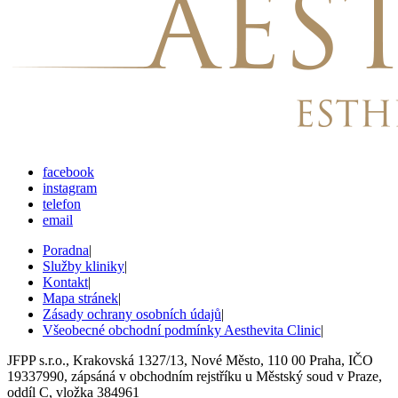
facebook
instagram
telefon
email
Poradna
|
Služby kliniky
|
Kontakt
|
Mapa stránek
|
Zásady ochrany osobních údajů
|
Všeobecné obchodní podmínky Aesthevita Clinic
|
JFPP s.r.o., Krakovská 1327/13, Nové Město, 110 00 Praha, IČO
19337990, zápsáná v obchodním rejstříku u Městský soud v Praze,
oddíl C, vložka 384961