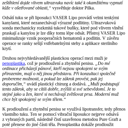
zeštíhlení dojde vlivem ultrazvuku navíc také k okamžitému vypnutí
kůže v ošetřované oblasti,“
vysvětluje doktor Pilka.
Odsátí tuku se při liposukci VASER Lipo provádí velmi tenkými
kanylami, které nezanechávají výrazné podlitiny. Ultrazvuková
sonda mechanicky rozkmitá tukové buňky, které pod vlivem vlnění
praskají a kanylou je lze díky tomu lépe odsát. Přístroj VASER Lipo
minimalizuje vznik pooperačních hematomů a podlitin. V závěru
operace se ranky sešijí vstřebatelnými stehy a aplikace sterilního
krytí.
Druhou nejvyhledávanější plastickou operací mezi muži je
penoplastika
, což je prodloužení a zbytnění penisu.
„Do mé
ordinace přicházejí pánové, kteří nejsou spokojeni se svým
přirozením, mají o něj jinou představu. Při konzultaci společně
probereme možnosti, a pokud lze zákrok provést, pak jej
doporučím,“
uvádí plastický chirurg a dodává.
„Muži podstupují
tento zákrok,
aby se cítili dobře, zvýšili si své sebevědomí. Je to
stejné jako u žen, které si nechávají zvětšovat prsa. Moderní muž
chce být spokojený se svým tělem.“
K prodloužení a zbytnění penisu se využívá lipotransfer, tedy přenos
vlastního tuku. Ten se pomocí vibrační liposukce nejprve odsává
z vybraných partií, následně čistí uzavřenou metodou Pure Graft a
poté přenese do jiné části těla. Penoplastika dokáže prodloužit