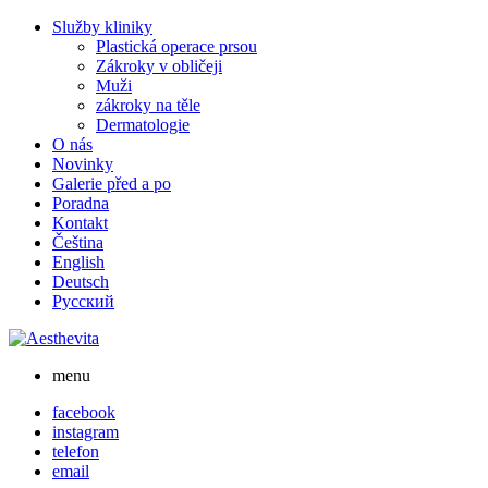
Skip
Služby kliniky
to
Plastická operace prsou
content
Zákroky v obličeji
Muži
zákroky na těle
Dermatologie
O nás
Novinky
Galerie před a po
Poradna
Kontakt
Čeština
English
Deutsch
Русский
menu
facebook
instagram
telefon
email