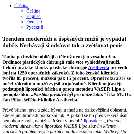
Čeština
Čeština
English
Deutsch
Русский
Trendem moderních a úspěšných mužů je vypadat
dobře. Nechávají si odsávat tuk a zvětšovat penis
Touha po hezkém obličeji a těle už není jen výsadou žen.
Ordinace plastických chirurgů stále více vyhledávají muži.
Lékaři pražské kliniky plastické chirurgie
Aesthevita
provedli
loni na 1250 operačních zákroků. Z toho ženská klientela
tvořila 85 procent, mužská pak 15 procent. Oproti roku 2017 se
počet zákroků u mužů zvýšil trojnásobně. Klienti nejčastěji
podstupují liposukci břicha a prsou metodou VASER Lipo a
penoplastiku.
„Plastika přestává být pro muže tabu:“
říká MUDr.
Ján Pilka, šéflékař kliniky Aesthevita.
Právě břicho, prsa a záda bývají u mužů nejrizikovějšími oblastmi,
kde se jim hromadí podkožní tuk. A pokud se ho přes veškerá úsilí
nemohou zbavit, nabízí se řešení v podobě
liposukce
. „Pomocí
moderní ultrazvukové liposukce VASER Lipo zbavím klienta
v určitých problémových partiích nadbytečného tuku. Vedle efektu