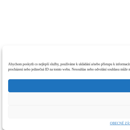
Abychom poskytli co nejlepší služby, používáme k ukládání a/nebo přístupu k informacím
procházení nebo jedinečná ID na tomto webu. Nesouhlas nebo odvolání souhlasu může nepř
OBECNÉ ZÁ