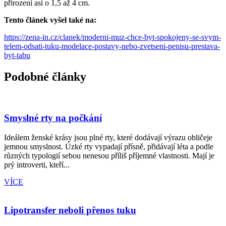
přirození asi o 1,5 až 4 cm.
Tento článek vyšel také na:
https://zena-in.cz/clanek/moderni-muz-chce-byt-spokojeny-se-svym-
telem-odsati-tuku-modelace-postavy-nebo-zvetseni-penisu-prestava-
byt-tabu
Podobné články
Smyslné rty na počkání
Ideálem ženské krásy jsou plné rty, které dodávají výrazu obličeje
jemnou smyslnost. Úzké rty vypadají přísně, přidávají léta a podle
různých typologií sebou nenesou příliš příjemné vlastnosti. Mají je
prý introverti, kteří...
VÍCE
Lipotransfer neboli přenos tuku