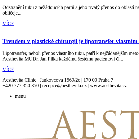
Odstranění tuku z nežádoucích partií a jeho trvalý přenos do oblastí
obličeje,...
VÍCE
Trendem v plastické chirurgii je lipotransfer vlastní
Lipotransfer, neboli přenos vlastního tuku, patří k nejžádanějším met
Aesthevita MUDr. Ján Pilka každému šestému pacientovi či...
VÍCE
Aesthevita Clinic | Jankovcova 1569/2c | 170 00 Praha 7
+420 777 350 350 | recepce@aesthevita.cz | www.aesthevita.cz
menu