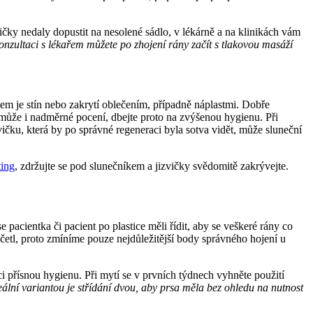
čky nedaly dopustit na nesolené sádlo, v lékárně a na klinikách vám
nzultaci s lékařem můžete po zhojení rány začít s tlakovou masáží
tem je stín nebo zakrytí oblečením, případně náplastmi. Dobře
může i nadměrné pocení, dbejte proto na zvýšenou hygienu. Při
ičku, která by po správné regeneraci byla sotva vidět, může sluneční
ting
, zdržujte se pod slunečníkem a jizvičky svědomitě zakrývejte.
pacientka či pacient po plastice měli řídit, aby se veškeré rány co
četl, proto zmíníme pouze nejdůležitější body správného hojení u
ci přísnou hygienu. Při mytí se v prvních týdnech vyhněte použití
ální variantou je střídání dvou, aby prsa měla bez ohledu na nutnost