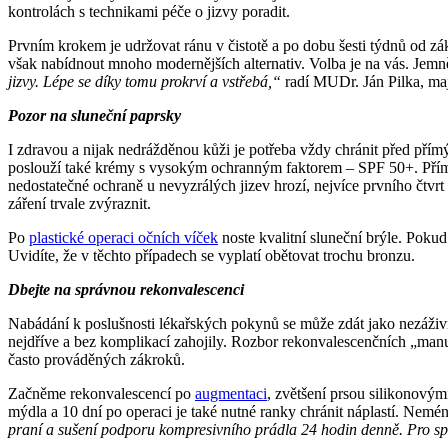
kontrolách s technikami péče o jizvy poradit.
Prvním krokem je udržovat ránu v čistotě a po dobu šesti týdnů od zá
však nabídnout mnoho modernějších alternativ. Volba je na vás. Jemně 
jizvy. Lépe se díky tomu prokrví a vstřebá,“
radí MUDr. Ján Pilka, maji
Pozor na sluneční paprsky
I zdravou a nijak nedrážděnou kůži je potřeba vždy chránit před přímý
poslouží také krémy s vysokým ochranným faktorem – SPF 50+. Přímo n
nedostatečné ochraně u nevyzrálých jizev hrozí, nejvíce prvního čtvrt
záření trvale zvýraznit.
Po
plastické operaci očních víček
noste kvalitní sluneční brýle. Pokud
Uvidíte, že v těchto případech se vyplatí obětovat trochu bronzu.
Dbejte na správnou rekonvalescenci
Nabádání k poslušnosti lékařských pokynů se může zdát jako nezáživné 
nejdříve a bez komplikací zahojily. Rozbor rekonvalescenčních „manu
často prováděných zákroků.
Začněme rekonvalescencí po
augmentaci
, zvětšení prsou silikonovým
mýdla a 10 dní po operaci je také nutné ranky chránit náplastí. Nemé
praní a sušení podporu kompresivního prádla 24 hodin denně. Pro spr