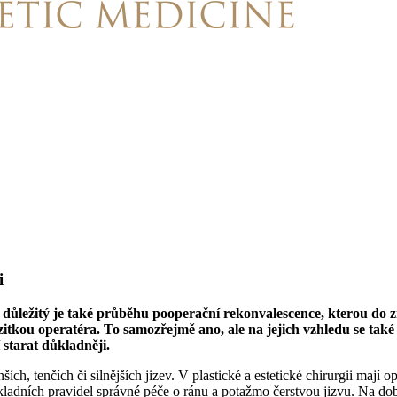
i
 důležitý je také průběhu pooperační rekonvalescence, kterou do zn
izitkou operatéra. To samozřejmě ano, ale na jejich vzhledu se tak
 starat důkladněji.
h, tenčích či silnějších jizev. V plastické a estetické chirurgii mají 
ákladních pravidel správné péče o ránu a potažmo čerstvou jizvu. Na do