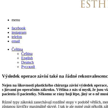
menu
facebook
instagram
telefon
email
Čeština
Čeština
English
Deutsch
Русский
Výsledek operace závisí také na řádné rekonvalescenc
Nejen na šikovnosti plastického chirurga závisí výsledek operace,
s jizvami po operačním zákroku. Většina z nás si myslí, že jsou v
pacienta či pacientky. Někomu se rány hojí lépe, jiný se o ně musí
Různé typy zákroků zanechávají rozdílné stopy v podobě větších, menšíc
zůstanou jizvičky maximálně skryté. I tak je ale nutné znát několik z