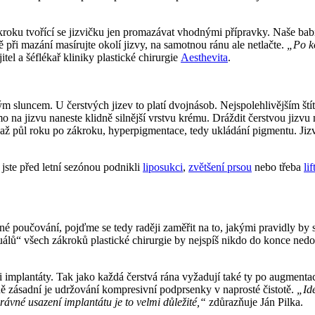
kroku tvořící se jizvičku jen promazávat vhodnými přípravky. Naše babi
při mazání masírujte okolí jizvy, na samotnou ránu ale netlačte.
„Po ko
tel a šéflékař kliniky plastické chirurgie
Aesthevita
.
m sluncem. U čerstvých jizev to platí dvojnásob. Nejspolehlivějším ští
a jizvu naneste klidně silnější vrstvu krému. Dráždit čerstvou jizvu 
 až půl roku po zákroku, hyperpigmentace, tedy ukládání pigmentu. Jizv
 jste před letní sezónou podnikli
liposukci
,
zvětšení prsou
nebo třeba
lif
poučování, pojďme se tedy raději zaměřit na to, jakými pravidly by se 
álů“ všech zákroků plastické chirurgie by nejspíš nikdo do konce nedo
i implantáty. Tak jako každá čerstvá rána vyžadují také ty po augmenta
ně zásadní je udržování kompresivní podprsenky v naprosté čistotě.
„Ide
ávné usazení implantátu je to velmi důležité,“
zdůrazňuje Ján Pilka.