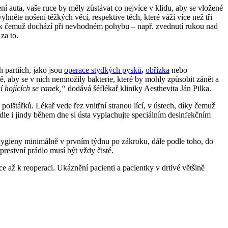
 auta, vaše ruce by měly zůstávat co nejvíce v klidu, aby se vložené
hněte nošení těžkých věcí, respektive těch, které váží více než tři
, k čemuž dochází při nevhodném pohybu – např. zvednutí rukou nad
za to.
 partiích, jako jsou
operace stydkých pysků
,
obřízka
nebo
ě, aby se v nich nemnožily bakterie, které by mohly způsobit zánět a
í hojících se ranek,“
dodává šéflékař kliniky Aesthevita Ján Pilka.
 polštářků. Lékař vede řez vnitřní stranou lící, v ústech, díky čemuž
dle i jindy během dne si ústa vyplachujte speciálním desinfekčním
né hygieny minimálně v prvním týdnu po zákroku, dále podle toho, do
resivní prádlo musí být vždy čisté.
až k reoperaci. Ukáznění pacienti a pacientky v drtivé většině