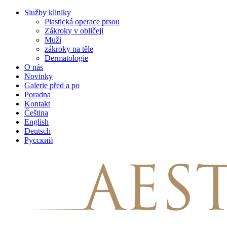
Skip
Služby kliniky
to
Plastická operace prsou
content
Zákroky v obličeji
Muži
zákroky na těle
Dermatologie
O nás
Novinky
Galerie před a po
Poradna
Kontakt
Čeština
English
Deutsch
Русский