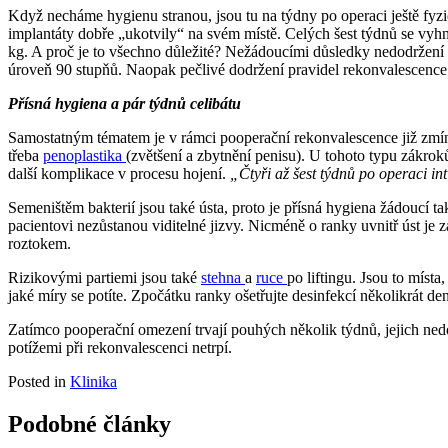
Když necháme hygienu stranou, jsou tu na týdny po operaci ještě fyzi
implantáty dobře „ukotvily“ na svém místě. Celých šest týdnů se vyhně
kg. A proč je to všechno důležité? Nežádoucími důsledky nedodržení
úroveň 90 stupňů. Naopak pečlivé dodržení pravidel rekonvalescence 
Přísná hygiena a pár týdnů celibátu
Samostatným tématem je v rámci pooperační rekonvalescence již zmíně
třeba
penoplastika
(zvětšení a zbytnění penisu). U tohoto typu zákrok
další komplikace v procesu hojení.
„Čtyři až šest týdnů po operaci int
Semeništěm bakterií jsou také ústa, proto je přísná hygiena žádoucí t
pacientovi nezůstanou viditelné jizvy. Nicméně o ranky uvnitř úst je
roztokem.
Rizikovými partiemi jsou také
stehna
a
ruce
po liftingu. Jsou to míst
jaké míry se potíte. Zpočátku ranky ošetřujte desinfekcí několikrát 
Zatímco pooperační omezení trvají pouhých několik týdnů, jejich ned
potížemi při rekonvalescenci netrpí.
Posted in
Klinika
Podobné články