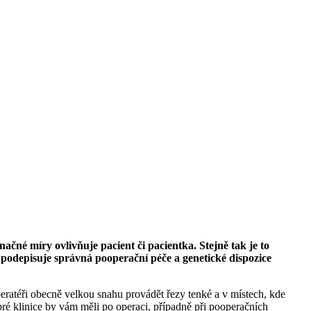
ačné míry ovlivňuje pacient či pacientka. Stejně tak je to
é podepisuje správná pooperační péče a genetické dispozice
operatéři obecně velkou snahu provádět řezy tenké a v místech, kde
bré klinice by vám měli po operaci, případně při pooperačních