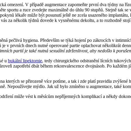
cká omezení. V případě augmentace zapomeňte první dva týdny na řízení
te sportu a ruce zvedejte maximálně do úhlu 90 stupňů. Stejně tak se vy
 pokynů lékaře může být posunutí ještě ne zcela usazeného implantátu
vás za několik týdnů dovede k vysněnému dekoltu, a to rozhodně stojí 
ná pečlivá hygiena. Především se týká hojení po zákrocích v intimních
ů je v prvních dnech nutné operované partie oplachovat několikrát denn
imních partií je také nutná sexuální zdrženlivost, aby nedošlo k porušen
aké u
bukální lipektomie
, tedy chirurgického odstranění lícních tukových
 zároveň zapotřebí dbát během rekonvalescence dvojnásob. Po každém jí
a, na kterých se přirozeně více potíme, a tak i zde platí pravidla zvýše
denně. Nepoužívejte mýdlo. Jak už bylo zmíněno u augmentace, také komp
održení může vést k měsícům nepříjemných komplikací a někdy dokonce 