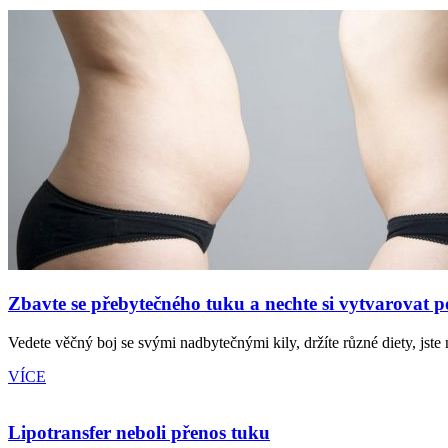
Zbavte se přebytečného tuku a nechte si vytvarovat 
Vedete věčný boj se svými nadbytečnými kily, držíte různé diety, jste
VÍCE
Lipotransfer neboli přenos tuku