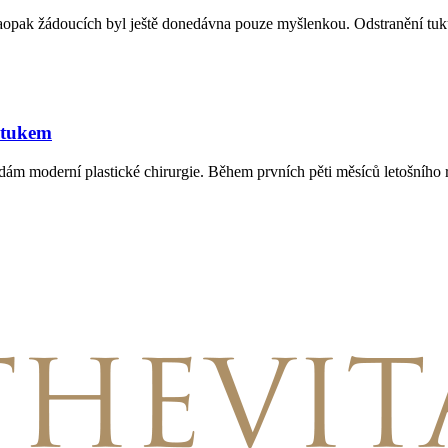
 naopak žádoucích byl ještě donedávna pouze myšlenkou. Odstranění tuku
m tukem
odám moderní plastické chirurgie. Během prvních pěti měsíců letošního r