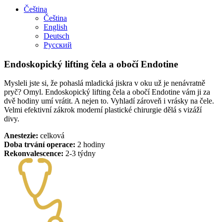
Čeština
Čeština
English
Deutsch
Русский
Endoskopický lifting čela a obočí Endotine
Mysleli jste si, že pohaslá mladická jiskra v oku už je nenávratně
pryč? Omyl. Endoskopický lifting čela a obočí Endotine vám ji za
dvě hodiny umí vrátit. A nejen to. Vyhladí zároveň i vrásky na čele.
Velmi efektivní zákrok moderní plastické chirurgie dělá s vizáží
divy.
Anestezie:
celková
Doba trvání operace:
2 hodiny
Rekonvalescence:
2-3 týdny