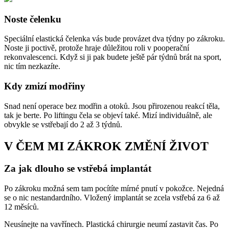
Noste čelenku
Speciální elastická čelenka vás bude provázet dva týdny po zákroku.
Noste ji poctivě, protože hraje důležitou roli v pooperační
rekonvalescenci. Když si ji pak budete ještě pár týdnů brát na sport,
nic tím nezkazíte.
Kdy zmizí modřiny
Snad není operace bez modřin a otoků. Jsou přirozenou reakcí těla,
tak je berte. Po liftingu čela se objeví také. Mizí individuálně, ale
obvykle se vstřebají do 2 až 3 týdnů.
V ČEM MI ZÁKROK ZMĚNÍ ŽIVOT
Za jak dlouho se vstřebá implantát
Po zákroku možná sem tam pocítíte mírné pnutí v pokožce. Nejedná
se o nic nestandardního. Vložený implantát se zcela vstřebá za 6 až
12 měsíců.
Neusínejte na vavřínech. Plastická chirurgie neumí zastavit čas. Po