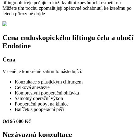
liftingu obličeje pečujte o kůži kvalitní zpevňující kosmetikou.
Můžete tím trochu zpomalit její opětovné ochabnutí, ke kterému po
letech přirozeně dojde.
Cena endoskopického liftingu čela a obočí
Endotine
Cena
V ceně je konkrétně zahrnuto následující:
Konzultace s plastickým chirurgem
Celková anestezie
Kompresivní pooperační ohlávka
Samotný operační výkon
Pooperační pobyt na klinice
Balíček s pooperační péčí
Od 95 000 Kč
Nezávazná konzultace