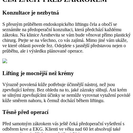
Konzultace je nezbytná
S přesným průběhem endoskopického liftingu čela a obočí se
seznámíte na předoperační konzultaci, která předchází každému
zákroku. Na klinice Aesthevita se vám bude věnovat přímo plastický
chirurg. Ptejte se na všechno, co vás zajímá. Mimo jiné vám ukáže,
ve které oblasti povede řez. Odejdete s jasnější představou nejen o
průběhu, ale i výsledku plánované operace.
Lifting je mocnější než krémy
Výrazně povolená kůže potřebuje účinnější nástroj, než jsou
zpevňující krémy. Bez ohledu na to, jaké zázraky slibují. Ani krém
se silnými zpevňujícími účinky se nemůže vyrovnat vytažení povislé
kůže směrem nahoru, k čemuž dochází během liftingu.
Těsně před operací
Před samotným zákrokem vás ještě čeká předoperační vyšetření s
odběrem krve a EKG. Klienti ve věku nad 60 let absolvují také