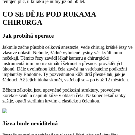
rentgen plic, u kuřáků je nutný již od 50 let.
CO SE DĚJE POD RUKAMA
CHIRURGA
Jak probíhá operace
Jakmile začne působit celková anestezie, vede chirurg krátké řezy ve
vlasové oblasti. Nebojte, žádné vyholené lysiny vás kvůli tomu
nečekají. Těmito řezy zavádí lékař kameru a chirurgické
instrumentárium pro maximální šetrnost a přesnost prováděných
úkonů. Dále uvolněnou kůži čela zavěsí na vstřebatelné podkožní
implantáty Endotine. Ty pozvednutou kůži drží přesně tak, jak je
žádoucí. Až jejich úloha skončí, vstřebají se – po 6 až 12 měsících.
Během zákroku jsou upevněné podkožní struktury, provedeva
korekce svalů a napnutí kůže v oblasti čela. Nakonec lékař ranky
zašije, opatří sterilním krytím a elastickou čelenkou.
Jizva bude neviditelná