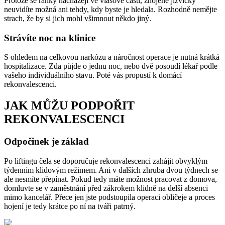
Protože se ranky nacházejí ve vlasové části, zhojené jizvičky
neuvidíte možná ani tehdy, kdy byste je hledala. Rozhodně nemějte
strach, že by si jich mohl všimnout někdo jiný.
Strávíte noc na klinice
S ohledem na celkovou narkózu a náročnost operace je nutná krátká
hospitalizace. Zda půjde o jednu noc, nebo dvě posoudí lékař podle
vašeho individuálního stavu. Poté vás propustí k domácí
rekonvalescenci.
JAK MŮŽU PODPOŘIT
REKONVALESCENCI
Odpočinek je základ
Po liftingu čela se doporučuje rekonvalescenci zahájit obvyklým
týdenním klidovým režimem. Ani v dalších zhruba dvou týdnech se
ale nesmíte přepínat. Pokud tedy máte možnost pracovat z domova,
domluvte se v zaměstnání před zákrokem klidně na delší absenci
mimo kancelář. Přece jen jste podstoupila operaci obličeje a proces
hojení je tedy krátce po ní na tváři patrný.