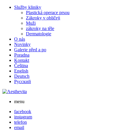
Skip
Služby kliniky
to
Plastická operace prsou
content
Zákroky v obličeji
Muži
zákroky na těle
Dermatologie
O nás
Novinky
Galerie před a po
Poradna
Kontakt
Čeština
English
Deutsch
Русский
menu
facebook
instagram
telefon
email