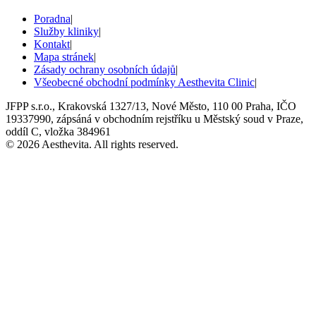
Poradna
|
Služby kliniky
|
Kontakt
|
Mapa stránek
|
Zásady ochrany osobních údajů
|
Všeobecné obchodní podmínky Aesthevita Clinic
|
JFPP s.r.o., Krakovská 1327/13, Nové Město, 110 00 Praha, IČO
19337990, zápsáná v obchodním rejstříku u Městský soud v Praze,
oddíl C, vložka 384961
© 2026 Aesthevita. All rights reserved.