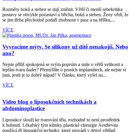
Rozměry boků a stehen se dají změnit. Větší či menší sebekritika
postavy se obvykle pozastaví u břicha, boků a stehen. Ženy vědí, že
se jim třeba přechodně podaří zhubnout v pase a na bříšku,...
VÍCE
Vyvracíme mýty. Se silikony už dítě nenakojíš. Nebo
ano?
Nejste příliš spokojená se svým poprsím a sníte o větší velikosti a
lepším tvaru ňader? Přemýšlíte o prsních implantátech, ale nejste si
jistá, jestli je to dobrý nápad? V článku, který vyšel na...
VÍCE
Video blog o liposukčních technikách a
abdominoplastice
Liposukce slouží ke tvarování těla, rozhodně to není prostředek
k hubnutí. Lékařský tým kliniky plastické chirurgie Aesthevita
používá tři liposukční techniky, které provádí v drtivé většině