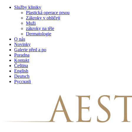
Skip
Služby kliniky
to
Plastická operace prsou
content
Zákroky v obličeji
Muži
zákroky na těle
Dermatologie
O nás
Novinky
Galerie před a po
Poradna
Kontakt
Čeština
English
Deutsch
Русский