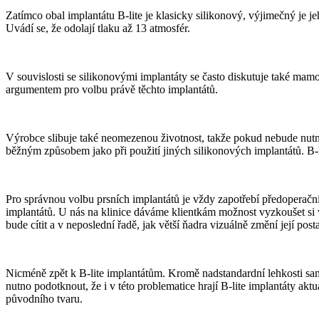
Zatímco obal implantátu B-lite je klasicky silikonový, výjimečný je j
Uvádí se, že odolají tlaku až 13 atmosfér.
V souvislosti se silikonovými implantáty se často diskutuje také ma
argumentem pro volbu právě těchto implantátů.
Výrobce slibuje také neomezenou životnost, takže pokud nebude nutná
běžným způsobem jako při použití jiných silikonových implantátů. B-li
Pro správnou volbu prsních implantátů je vždy zapotřebí předoperační k
implantátů. U nás na klinice dáváme klientkám možnost vyzkoušet si v
bude cítit a v neposlední řadě, jak větší ňadra vizuálně změní její post
Nicméně zpět k B-lite implantátům. Kromě nadstandardní lehkosti samoz
nutno podotknout, že i v této problematice hrají B-lite implantáty akt
původního tvaru.