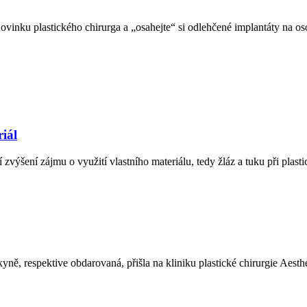
ovinku plastického chirurga a „osahejte“ si odlehčené implantáty na os
iál
í zvýšení zájmu o využití vlastního materiálu, tedy žláz a tuku při pl
ně, respektive obdarovaná, přišla na kliniku plastické chirurgie Aesthe