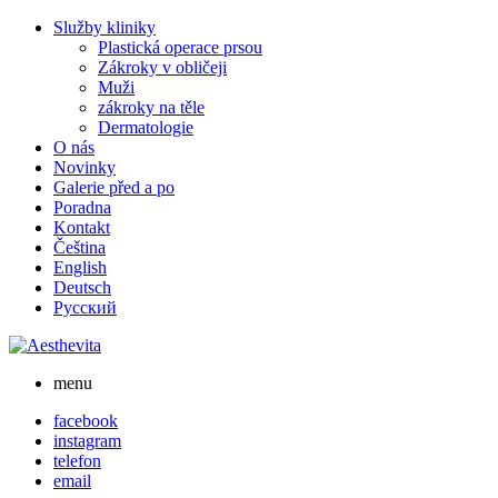
Skip
Služby kliniky
to
Plastická operace prsou
content
Zákroky v obličeji
Muži
zákroky na těle
Dermatologie
O nás
Novinky
Galerie před a po
Poradna
Kontakt
Čeština
English
Deutsch
Русский
menu
facebook
instagram
telefon
email