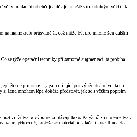
vě ty implantát odlehčují a dělají ho ještě více odolným vůči tlaku.
érám na mamografu průsvitnější, což může být pro mnoho žen dalším
Co se týče operační techniky při samotné augmentaci, ta probíhá
ejí tělesné proporce. Ty jsou určující pro výběr ideální velikosti
ky si žena mnohem lépe dokáže představit, jak se s větším poprsím
tnosti: drží tvar a výborně odolávají tlaku. Když už zmiňujeme tvar,
sí velmi přirozeně, protože se materiál po stlačení vrací ihned do