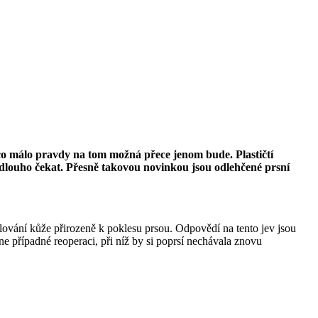
ěco málo pravdy na tom možná přece jenom bude. Plastičtí
dlouho čekat. Přesně takovou novinkou jsou odlehčené prsní
lování kůže přirozeně k poklesu prsou. Odpovědí na tento jev jsou
hne případné reoperaci, při níž by si poprsí nechávala znovu