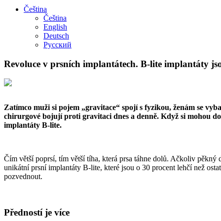
Čeština
Čeština
English
Deutsch
Русский
Revoluce v prsních implantátech. B-lite implantáty jso
Zatímco muži si pojem „gravitace“ spojí s fyzikou, ženám se vyb
chirurgové bojují proti gravitaci dnes a denně. Když si mohou 
implantáty B-lite.
Čím větší poprsí, tím větší tíha, která prsa táhne dolů. Ačkoliv pěkný
unikátní prsní implantáty B-lite, které jsou o 30 procent lehčí než ost
pozvednout.
Předností je více