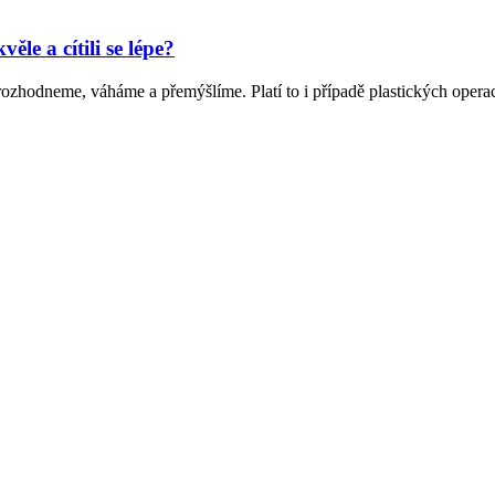
le a cítili se lépe?
ozhodneme, váháme a přemýšlíme. Platí to i případě plastických operací.