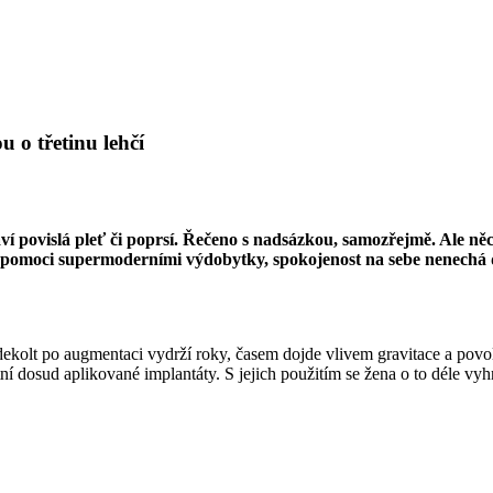
u o třetinu lehčí
aví povislá pleť či poprsí. Řečeno s nadsázkou, samozřejmě. Ale n
dopomoci supermoderními výdobytky, spokojenost na sebe nenechá 
 dekolt po
augmentaci
vydrží roky, časem dojde vlivem gravitace a povo
atní dosud aplikované implantáty. S jejich použitím se žena o to déle vy