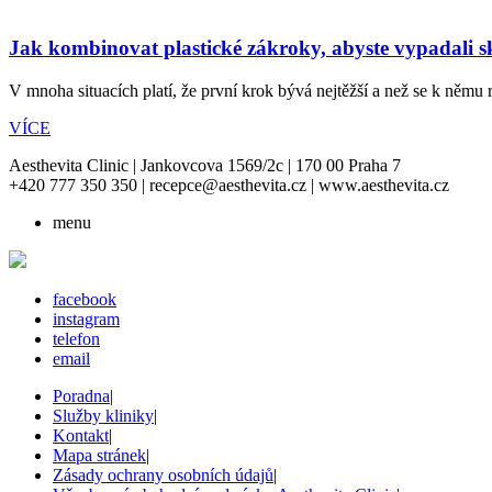
Jak kombinovat plastické zákroky, abyste vypadali skvě
V mnoha situacích platí, že první krok bývá nejtěžší a než se k němu r
VÍCE
Aesthevita Clinic | Jankovcova 1569/2c | 170 00 Praha 7
+420 777 350 350 | recepce@aesthevita.cz | www.aesthevita.cz
menu
facebook
instagram
telefon
email
Poradna
|
Služby kliniky
|
Kontakt
|
Mapa stránek
|
Zásady ochrany osobních údajů
|