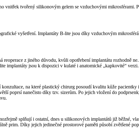
eho vnitřek tvořený silikonovým gelem se vzduchovými mikrosférami. Prá
mografické vyšetření. Implantáty B-lite jsou díky vzduchovým mikrosf
 reoperace z jiného důvodu, kvůli opotřebení implantátu rozhodně ne. 
te implantáty jsou k dispozici v kulaté i anatomické „kapkovité“ verzi.
onzultace, na které plastický chirurg posoudí kvalitu kůže pacientky i j
ětší poprsí nanečisto díky tzv.
sizerům
. Po jejich vložení do podprsen
avu.
řejmě splňují i ostatní, dnes u silikonových implantátů již běžné, vlas
uálně prim. Díky jejich jedinečné prostorové paměti působí zvětšené popr