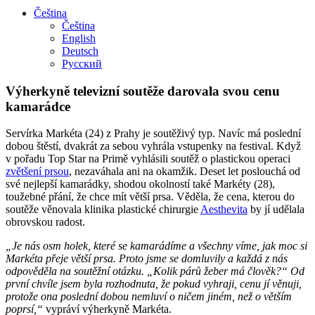
Čeština
Čeština
English
Deutsch
Русский
Výherkyně televizní soutěže darovala svou cenu
kamarádce
Servírka Markéta (24) z Prahy je soutěživý typ. Navíc má poslední
dobou štěstí, dvakrát za sebou vyhrála vstupenky na festival. Když
v pořadu Top Star na Primě vyhlásili soutěž o plastickou operaci
zvětšení prsou
, nezaváhala ani na okamžik. Deset let poslouchá od
své nejlepší kamarádky, shodou okolností také Markéty (28),
toužebné přání, že chce mít větší prsa. Věděla, že cena, kterou do
soutěže věnovala klinika plastické chirurgie
Aesthevita
by jí udělala
obrovskou radost.
„Je nás osm holek, které se kamarádíme a všechny víme, jak moc si
Markéta přeje větší prsa. Proto jsme se domluvily a každá z nás
odpověděla na soutěžní otázku. „Kolik párů žeber má člověk?“ Od
první chvíle jsem byla rozhodnuta, že pokud vyhraji, cenu jí věnuji,
protože ona poslední dobou nemluví o ničem jiném, než o větším
poprsí,“
vypráví výherkyně Markéta.