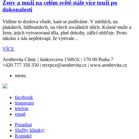
Ženy a muži na celém světě stále více touží po
dokonalosti
Vidíme to doslova všude, kam se podíváme. V médiích, na
plakátech, billboardech, na všech sociálních sítích. Krásné muže a
ženy, jejich vytvarovaná těla, plné dekolty, zářící obličeje. Proto
nikoho z nás nepřekvapí, že vytrvale...
VÍCE
Aesthevita Clinic | Jankovcova 1569/2c | 170 00 Praha 7
+420 777 350 350 | recepce@aesthevita.cz | www.aesthevita.cz
menu
facebook
instagram
telefon
email
Poradna
|
Služby kliniky
|
Kontakt
|