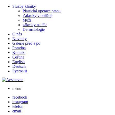
Skip
Služby kliniky
to
Plastická operace prsou
content
Zákroky v obličeji
Muži
zákroky na těle
Dermatologie
O nás
Novinky
Galerie před a po
Poradna
Kontakt
Čeština
English
Deutsch
Русский
menu
facebook
instagram
telefon
email