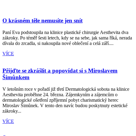
O krásném těle nemusíte jen snít
Paní Eva podstoupila na klinice plastické chirurgie Aesthevita dva
zákroky. Po téměř šesti letech, kdy se na sebe, jak sama říká, nerada
dívala do zrcadla, si nakoupila nové oblečení a celá září....
VÍCE
Přijďte se zkrášlit a popovídat si s Miroslavem
Šimůnkem
V letošním roce v pořadí již třetí Dermatologická sobota na klinice
Aesthevita proběhne 24. března. Zájemkyním a zájemcům o
dermatologické ošetření zpříjemní pobyt charismatický herec
Miroslav Šimůnek. V tento den navíc budou poskytnuty estetické
zákroky...
VÍCE