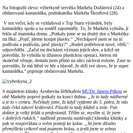
Na fotografii zleva: výherkyně servírka Markéta Dužárová (24) a
obdarovaná kamarádka, podnikatelka Markéta Škorňová (28).
V ten večer, kdy se vyhlašoval v Top Staru výsledek, byly
kamarádky spolu a na soutěž zapomněly. To, že Markéta vyhrála, jí
řekla až maminka doma. „Potkaly jsme se na druhý den a Markétka
mi říká: „Pojď, jdeme koupit plavky.“ „Nechápavě jsem se na ni
podívala a podívám, proč plavky?“ „Budeš potřebovat nové, větší,“
odpověděla. „Začal mi docházet význam jejich slov, a když mi
potvrdila, že vyhrála tu úžasnou plastickou operaci, kterou mi
skutečně věnuje, dostala jsem přímo na ulici záchvat euforie. Zase se
potvrdilo, že má štěstí ve hře a hlavně, že drží své slovo, že je super
kamarádka,“ popisuje obdarovaná Markéta.
S majitelem kliniky Aesthevita šéflékařem
MUDr. Jánem Pilkou
se
obě Markéty poprvé potkaly na konci dubna.
„Je to tady nádherné
a je to v centru. Nečekaly jsme, že když vyjdeme do 5. patra, že nás
tady čeká takové království. Působí to tady klidně a mile. Pan
doktor je velký fešák a profesionál. Těším se, myslím si, že jsem
v dobrých rukách,“
nadšeně pronesla nastávající klientka kliniky a
pak se rozpovídala o svém postoji ke kráse.
„Já jsem dlouho
přemýšlela celkově nad pojmem krása, a jestli jsem se sebou