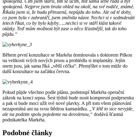
spokojená. Čím jsem starší, tím se učím, mít sama sebe ráda a být
spokojená. Nejprve jsem brala ohled na okolí, na své rodiče, známé.
Říkala jsem si, že budu přirozená, nepůjdu do toho. Ale od té doby,
co jsem byla v zahraničí, jsem změnila názor. Nechci si v sedmdesáti
letech říkat, co by bylo kdyby…..nechci si ve stáří klást takové
otázky. Teď mám možnost být zase o něco šťastnější, tak do toho
půjdu.“
Během první konzultace se Markéta domlouvala s doktorem Pilkou
na velikosti svých nových prsou a prohlédla si implantáty. Jejím
snem jsou, jak sama říká „větší céčka“. Přemýšlet o tom může do
další konzultace na začátku června.
Pokud půjde všechno podle plánu, podstoupí Markéta operační
zákrok na konci srpna. Šest týdnů bude nosit kompresní podprsenku
a pak si bude moci užít své nové plavky. A při tom všem plánování
nezapomíná ani na svou štědrou kamarádku.
„V létě to sice nevyjde,
ale na podzim spolu pojedeme na dovolenou,“
dodává šťastná
podnikatelka Markéta.
Podobné články